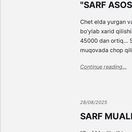
"SARF ASO
Chet elda yurgan va
bo’ylab xarid qilish
45000 dan ortiq… Si
muqovada chop qili
Continue reading...
28/08/2025
SARF MUAL