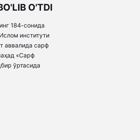
O'LIB O'TDI
нинг 184-сонида
 Ислом институти
т аввалида сарф
лаҳад «Сарф
дбир ўртасида