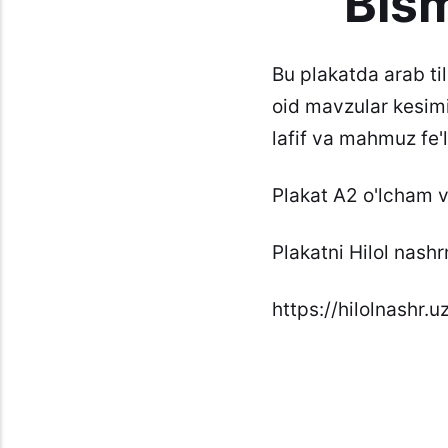
Bism
Bu plakatda arab til
oid mavzular kesimid
lafif va mahmuz fe'l
Plakat A2 o'lcham v
Plakatni Hilol nashr
https://hilolnashr