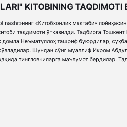
LARI" KITOBINING TAQDIMOTI B
lol nashr»нинг «Китобхонлик мактаби» лойиҳаси
итоби тақдимоти ўтказилди. Тадбирга Тошкент
ек домла Неъматуллоҳ ташриф буюрдилар, суҳба
 сўзладилар. Шундан сўнг муаллиф Икром Абду
ҳақида тингловчиларга маълумот бердилар. Та