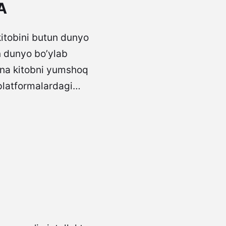
A
kitobini butun dunyo
un dunyo bo’ylab
dona kitobni yumshoq
platformalardagi…