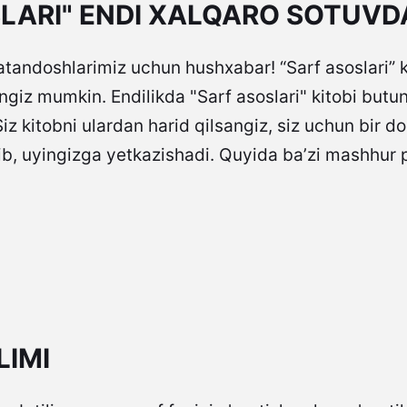
SLARI" ENDI XALQARO SOTUVD
tandoshlarimiz uchun hushxabar! “Sarf asoslari” 
ingiz mumkin. Endilikda "Sarf asoslari" kitobi but
z kitobni ulardan harid qilsangiz, siz uchun bir 
b, uyingizga yetkazishadi. Quyida ba’zi mashhur 
LIMI