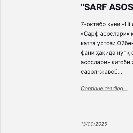
"SARF ASOS
7-октябр куни «Hi
«Сарф асослари» к
катта устози Ойб
фани ҳақида нутқ
асослари» китоби 
савол-жавоб…
Continue reading...
13/09/2025