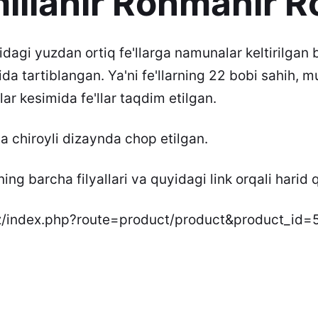
illahir Rohmanir 
idagi yuzdan ortiq fe'llarga namunalar keltirilgan b
a tartiblangan. Ya'ni fe'llarning 22 bobi sahih, mu
lar kesimida fe'llar taqdim etilgan.
a chiroyli dizaynda chop etilgan.
ning barcha filyallari va quyidagi link orqali harid
.uz/index.php?route=product/product&product_id