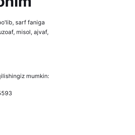
Rohim
o'lib, sarf faniga
zoaf, misol, ajvaf,
 qilishingiz mumkin:
=5593