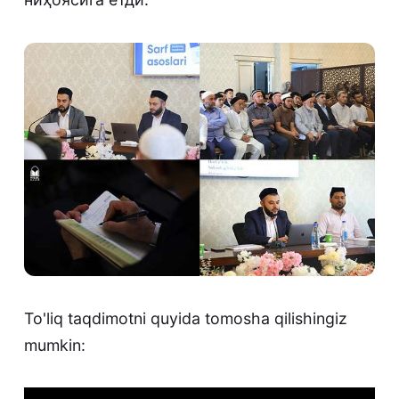
To'liq taqdimotni quyida tomosha qilishingiz
mumkin: