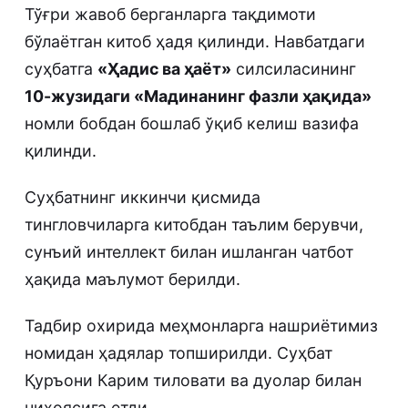
Тўғри жавоб берганларга тақдимоти
бўлаётган китоб ҳадя қилинди. Навбатдаги
суҳбатга
«Ҳадис ва ҳаёт»
силсиласининг
10-жузидаги «Мадинанинг фазли ҳақида»
номли бобдан бошлаб ўқиб келиш вазифа
қилинди.
Суҳбатнинг иккинчи қисмида
тингловчиларга китобдан таълим берувчи,
сунъий интеллект билан ишланган чатбот
ҳақида маълумот берилди.
Тадбир охирида меҳмонларга нашриётимиз
номидан ҳадялар топширилди. Суҳбат
Қуръони Карим тиловати ва дуолар билан
ниҳоясига етди.