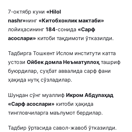
7-октябр куни
«Hilol
nashr»
нинг
«Китобхонлик мактаби»
лойиҳасининг
184
-сонида
«Сарф
асослари»
китоби тақдимоти ўтказилди.
Тадбирга Тошкент Ислом институти катта
устози
Ойбек домла Неъматуллоҳ
ташриф
буюрдилар, суҳбат аввалида сарф фани
ҳақида нутқ сўзладилар.
Шундан сўнг муаллиф
Икром Абдулаҳад
«Сарф асослари»
китоби ҳақида
тингловчиларга маълумот бердилар.
Тадбир ўртасида савол-жавоб ўтказилди.