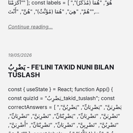
"أَكْرَمْنَا" ]; const labels = [ "هُوَ", "هُمَا (مُذَكَّرٌ)",
"هُمْ", "هِيَ", "هُمَا (مُؤَنَّثٌ)", "هُنَّ", "أَنْتَ",…
Continue reading...
19/05/2026
يَضْرِبُ - FE'LINI TA'KID NUNI BILAN
TUSLASH
const { useState } = React; function App() {
const quizId = "يَضْرِبُ_takid_tuslash"; const
correctAnswers = [ "يَضْرِبَنَّ", "يَضْرِبَانِّ", "يَضْرِبُنَّ",
"تَضْرِبَنَّ", "تَضْرِبَانِّ", "يَضْرِبْنَانِّ", "تَضْرِبَنَّ", "تَضْرِبَانِّ",
"تَضْرِبُنَّ", "تَضْرِبِنَّ", "تَضْرِبَانِّ", "تَضْرِبْنَانِّ", "أَضْرِبَنَّ",