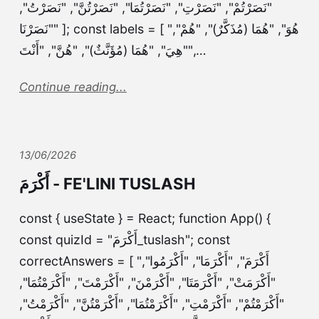
"نَصَرْتُمْ", "نَصَرْتِ", "نَصَرْتُمَا", "نَصَرْتُنَّ", "نَصَرْتُ",
"نَصَرْنَا" ]; const labels = [ "هُوَ", "هُمَا (مُذَكَّرٌ)", "هُمْ",
"هِيَ", "هُمَا (مُؤَنَّثٌ)", "هُنَّ", "أَنْتَ",…
Continue reading...
13/06/2026
أَكْرَمَ - FE'LINI TUSLASH
const { useState } = React; function App() {
const quizId = "أَكْرَمَ_tuslash"; const
correctAnswers = [ "أَكْرَمَ", "أَكْرَمَا", "أَكْرَمُوا",
"أَكْرَمَتْ", "أَكْرَمَتَا", "أَكْرَمْنَ", "أَكْرَمْتَ", "أَكْرَمْتُمَا",
"أَكْرَمْتُمْ", "أَكْرَمْتِ", "أَكْرَمْتُمَا", "أَكْرَمْتُنَّ", "أَكْرَمْتُ",