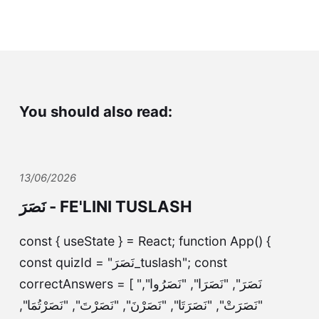
You should also read:
13/06/2026
نَصَرَ - FE'LINI TUSLASH
const { useState } = React; function App() {
const quizId = "نَصَرَ_tuslash"; const
correctAnswers = [ "نَصَرَ", "نَصَرَا", "نَصَرُوا",
"نَصَرَتْ", "نَصَرَتَا", "نَصَرْنَ", "نَصَرْتَ", "نَصَرْتُمَا",