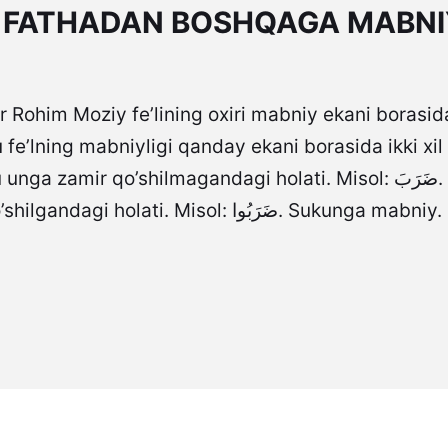
LI FATHADAN BOSHQAGA MABNI
r Rohim Moziy fe’lining oxiri mabniy ekani borasid
fe’lning mabniyligi qanday ekani borasida ikki xil 
mir qo’shilmagandagi holati. Misol: ضَرَبَ. Zammaga mabniy.
Bu vov (و) zamiri qo’shilgandagi holati. Misol: ضَرَبُوا. Sukunga mabniy.