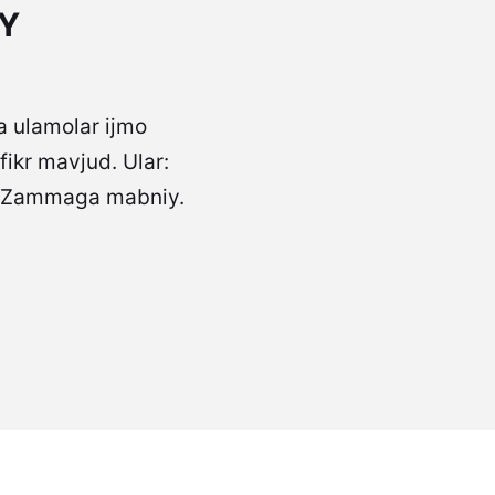
Y
a ulamolar ijmo
fikr mavjud. Ular: