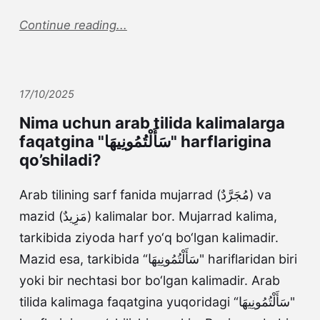
Continue reading...
17/10/2025
Nima uchun arab tilida kalimalarga
faqatgina "سَأَلْتُمُونِيهَا" harflarigina
qo’shiladi?
Arab tilining sarf fanida mujarrad (مُجَرَّدٌ) va
mazid (مَزِيدٌ) kalimalar bor. Mujarrad kalima,
tarkibida ziyoda harf yo‘q bo‘lgan kalimadir.
Mazid esa, tarkibida “سَأَلْتُمُونِيهَا" hariflaridan biri
yoki bir nechtasi bor bo‘lgan kalimadir. Arab
tilida kalimaga faqatgina yuqoridagi “سَأَلْتُمُونِيهَا"