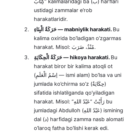
كِتَابٌ” kalimalaridagi ba (ب) harflari
ustidagi zammalar e’rob
harakatlaridir.
حَرَكَةُ الْبِنَاءِ — mabniylik harakati.
Bu
kalima oxirida bo’ladigan o’zgarmas
harakat. Misol: مُنْذُ، ضَرَبَ.
حَرَكَةُ الْحِكَايَةِ — hikoya harakati.
Bu
harakat biror bir kalima atoqli ot
(اِسْمُ الْعَلَمِ — ismi alam) bo’lsa va uni
jumlada ko’chirma so’z (حِكَايَةٌ)
sifatida ishlatilganda qo’yiladigan
harakat. Misol: “رَأَيْتُ ”عَبْدُ اللهِ bu
jumladagi Abdulloh (عَبْدُ اللهِ) ismining
dal (د) harfidagi zamma nasb alomati
o’laroq fatha bo’lishi kerak edi.