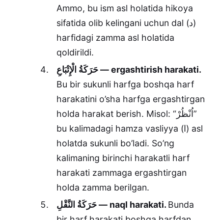
Ammo, bu ism asl holatida hikoya
sifatida olib kelingani uchun dal (د)
harfidagi zamma asl holatida
qoldirildi.
حَرَكَةُ الْإِتْبَاعِ — ergashtirish harakati.
Bu bir sukunli harfga boshqa harf
harakatini o’sha harfga ergashtirgan
holda harakat berish. Misol: “اُنْظُرْ”
bu kalimadagi hamza vasliyya (ا) asl
holatda sukunli bo’ladi. So’ng
kalimaning birinchi harakatli harf
harakati zammaga ergashtirgan
holda zamma berilgan.
حَرَكَةُ النَّقْلِ — naql harakati.
Bunda
bir harf harakati boshqa harfdan