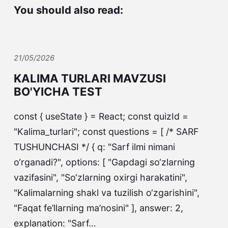
You should also read:
21/05/2026
KALIMA TURLARI MAVZUSI
BO'YICHA TEST
const { useState } = React; const quizId =
"Kalima_turlari"; const questions = [ /* SARF
TUSHUNCHASI */ { q: "Sarf ilmi nimani
o‘rganadi?", options: [ "Gapdagi so‘zlarning
vazifasini", "So‘zlarning oxirgi harakatini",
"Kalimalarning shakl va tuzilish o‘zgarishini",
"Faqat fe’llarning ma’nosini" ], answer: 2,
explanation: "Sarf…