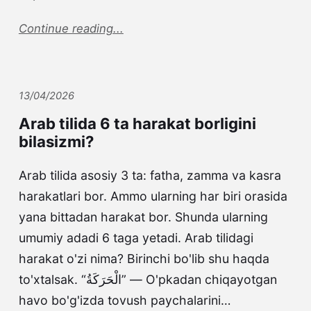
Continue reading...
13/04/2026
Arab tilida 6 ta harakat borligini
bilasizmi?
Arab tilida asosiy 3 ta: fatha, zamma va kasra
harakatlari bor. Ammo ularning har biri orasida
yana bittadan harakat bor. Shunda ularning
umumiy adadi 6 taga yetadi. Arab tilidagi
harakat o'zi nima? Birinchi bo'lib shu haqda
to'xtalsak. “الْحَرَكَةُ” — O'pkadan chiqayotgan
havo bo'g'izda tovush paychalarini…