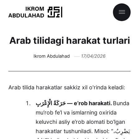
Arab tilidagi harakat turlari
Ikrom Abdulahad
17/04/2026
Arab tilida harakatlar sakkiz xil o'rinda keladi:
حَرَكَةُ الْإِعْرَبِ — e’rob harakati.
Bunda
mu’rob fe’l va ismlarning oxirida
keluvchi asliy e’rob alomati bo’lgan
harakatlar tushuniladi. Misol: “يَضْرِبُ،