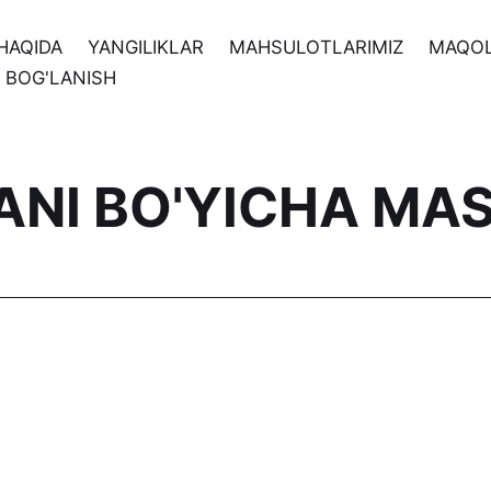
HAQIDA
YANGILIKLAR
MAHSULOTLARIMIZ
MAQO
N BOG'LANISH
FANI BO'YICHA MA